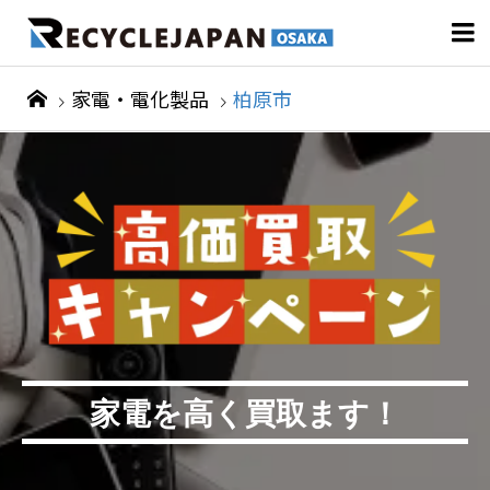

家電・電化製品
柏原市
家電を高く買取ます！