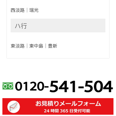
西淡路│瑞光
ハ行
東淡路│東中島│豊新