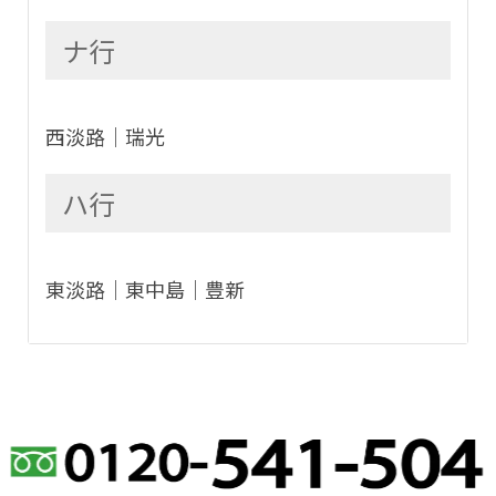
ナ行
西淡路│瑞光
ハ行
東淡路│東中島│豊新